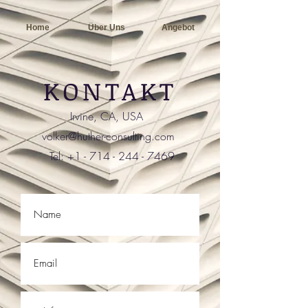
Home
Über Uns
Angebot
KONTAKT
Irvine, CA, USA
volker@huther-consulting.com
Tel:
+1 - 714 - 244 - 7469